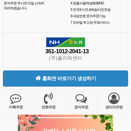
문자주문 주시면 익일 신속히
4
정품사용/재생화환NO
처리하겠습니다.
5
전국3시간내배송/사진전송
6
대표번호 문자주문가능
7
모바일 부고장-무료서비스
351-1012-2041-13
(주)플라워센터
홈화면 바로가기 생성하기
카톡주문
전화주문
문자주문
관리자주문