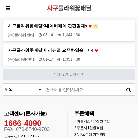
사구플라워꽃배달X네이버페이 간편결제♥
(주)플라워센터
08-14
1,344,130
사구플라워꽃배달이 리뉴얼 오픈하였습니다!
(주)플라워센터
01-17
1,351,488
전체 2건
1 페이지
고객센터(문자가능)
주문혜택
1666-4090
1
회원가입시 2천원적립
2
주문시 1천원적립
FAX. 070-8740-9700
3
N Pay구매 간편결제
근무시간(07:00-21:00) 외