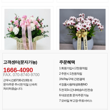
고객센터(문자가능)
주문혜택
1666-4090
1
회원가입시 2천원적립
2
주문시 1천원적립
FAX. 070-8740-9700
3
N Pay구매 간편결제
근무시간(07:00-21:00) 외
문자주문 주시면 익일 신속히
4
정품사용/재생화환NO
처리하겠습니다.
5
전국3시간내배송/사진전송
6
대표번호 문자주문가능
7
모바일 부고장-무료서비스