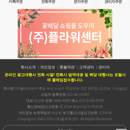
카톡주문
전화주문
문자주문
관리자주문
회사소개
개인정보
환불약관
고객센터
관리자
온라인 광고대행사 전화 사절! 전화시 법적대응 및 해당 대행사는 포털사
에 클레임접수합니다.
회사명
(주)플라워센터
주소
부산 사상구 학감대로 252, 802호 (감전동, 수성빌딩)
사업자 등록번호
352-86-01087
대표
박상화
전화
1666-4090
팩스
070-8740-9700
통신판매업신고번호
제 2018-부산사상구-0533호
개인정보 보호책임자
박상화
부가통신사업신고번호
12345호
Copyright © 2001-2013 (주)플라워센터. All Rights Reserved.