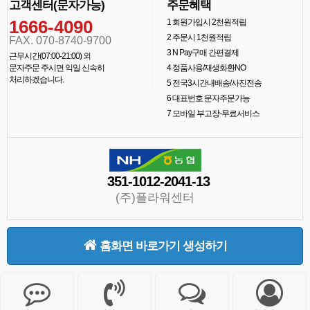
고객센터(문자가능)
주문혜택
1666-4090
1
회원가입시 2천원적립
2
주문시 1천원적립
FAX. 070-8740-9700
3
N Pay구매 간편결제
근무시간(07:00-21:00) 외
문자주문 주시면 익일 신속히
4
정품사용/재생화환NO
처리하겠습니다.
5
전국3시간내배송/사진전송
6
대표번호 문자주문가능
7
모바일 부고장-무료서비스
351-1012-2041-13
(주)플라워센터
홈화면 바로가기 생성하기