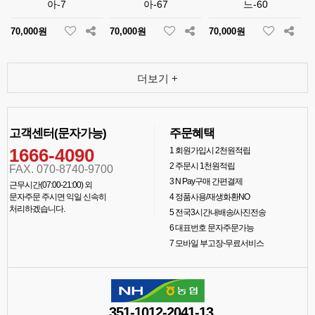
아-7
아-67
느-60
70,000원
70,000원
70,000원
더보기 +
고객센터(문자가능)
주문혜택
1666-4090
1
회원가입시 2천원적립
2
주문시 1천원적립
FAX. 070-8740-9700
3
N Pay구매 간편결제
근무시간(07:00-21:00) 외
문자주문 주시면 익일 신속히
4
정품사용/재생화환NO
처리하겠습니다.
5
전국3시간내배송/사진전송
6
대표번호 문자주문가능
7
모바일 부고장-무료서비스
351-1012-2041-13