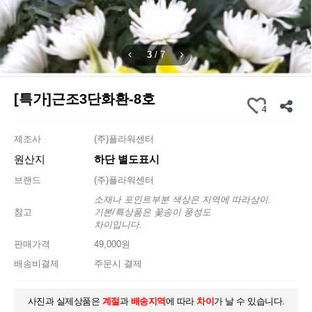
3
/
7
[특가]근조3단화환-8호
4
제조사
(주)플라워센터
원산지
하단 별도표시
브랜드
(주)플라워센터
소재나 포인트부분 색상은 지역에 따라상이.
참고
기본/특상품은 꽃송이 풍성도
차이입니다.
판매가격
49,000원
배송비결제
주문시 결제
사진과 실제상품은
계절
과
배송지역
에 따라
차이
가 날 수 있습니다.