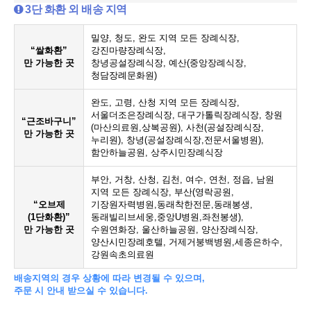
3단 화환 외 배송 지역
밀양, 청도, 완도 지역 모든 장례식장,
“쌀화환”
강진마량장례식장,
만 가능한 곳
창녕공설장례식장, 예산(중앙장례식장,
청담장례문화원)
완도, 고령, 산청 지역 모든 장례식장,
서울더조은장례식장, 대구가톨릭장례식장, 창원
“근조바구니”
(마산의료원,상복공원), 사천(공설장례식장,
만 가능한 곳
누리원), 창녕(공설장례식장,전문서울병원),
함안하늘공원, 상주시민장례식장
부안, 거창, 산청, 김천, 여수, 연천, 정읍, 남원
지역 모든 장례식장, 부산(영락공원,
“오브제
기장원자력병원,동래착한전문,동래봉생,
(1단화환)”
동래빌리브세웅,중앙U병원,좌천봉생),
만 가능한 곳
수원연화장, 울산하늘공원, 양산장례식장,
양산시민장례호텔, 거제거붕백병원,세종은하수,
강원속초의료원
배송지역의 경우 상황에 따라 변경될 수 있으며,
주문 시 안내 받으실 수 있습니다.