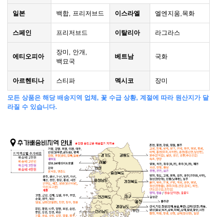
일본
백합, 프리저브드
이스라엘
엘엔지움,목화
스페인
프리저브드
이탈리아
라그라스
장미, 안개,
에티오피아
베트남
국화
백묘국
아르헨티나
스티파
멕시코
장미
모든 상품은 해당 배송지역 업체, 꽃 수급 상황, 계절에 따라 원산지가 달
라질 수 있습니다.