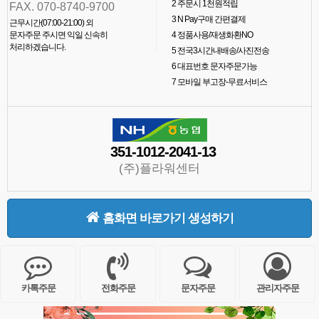
2
주문시 1천원적립
FAX. 070-8740-9700
3
N Pay구매 간편결제
근무시간(07:00-21:00) 외
문자주문 주시면 익일 신속히
4
정품사용/재생화환NO
처리하겠습니다.
5
전국3시간내배송/사진전송
6
대표번호 문자주문가능
7
모바일 부고장-무료서비스
351-1012-2041-13
(주)플라워센터
홈화면 바로가기 생성하기
카톡주문
전화주문
문자주문
관리자주문