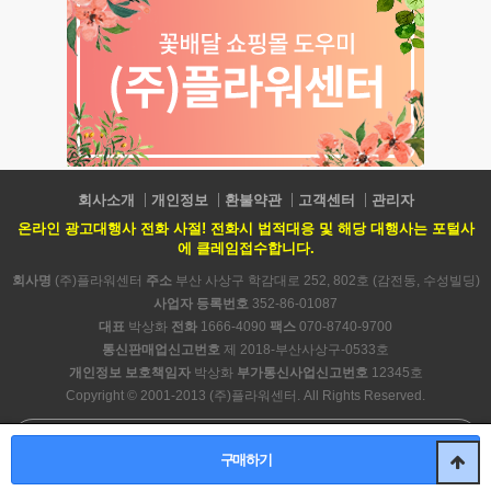
회사소개
개인정보
환불약관
고객센터
관리자
온라인 광고대행사 전화 사절! 전화시 법적대응 및 해당 대행사는 포털사
에 클레임접수합니다.
회사명
(주)플라워센터
주소
부산 사상구 학감대로 252, 802호 (감전동, 수성빌딩)
사업자 등록번호
352-86-01087
대표
박상화
전화
1666-4090
팩스
070-8740-9700
통신판매업신고번호
제 2018-부산사상구-0533호
개인정보 보호책임자
박상화
부가통신사업신고번호
12345호
Copyright © 2001-2013 (주)플라워센터. All Rights Reserved.
PC 버전
구매하기