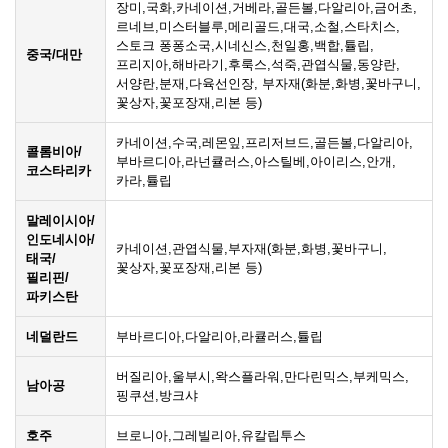
장미,국화,카네이션,거베라,골든볼,다알리아,금어초,
르네브,미스터블루,메리골드,대국,소철,스타치스,
스토크 퐁퐁소국,시네신스,천일홍,백합,튤립,
중국/대만
프리지아,해바라기,후룩스,석죽,관엽식물,동양란,
서양란,분재,다육선인장, 부자재(화분,화병,꽃바구니,
꽃상자,꽃포장재,리본 등)
카네이션,수국,레몬잎,프리저브드,골든볼,다알리아,
콜롬비아/
부바르디아,라넌큘러스,아스틸베,아이리스,안개,
코스타리카
카라,튤립
말레이시아/
인도네시아/
카네이션,관엽식물,부자재(화분,화병,꽃바구니,
태국/
꽃상자,꽃포장재,리본 등)
필리핀/
파키스탄
네덜란드
부바르디아,다알리아,라큘러스,튤립
버질리아,울부시,왁스플라워,만다린믹스,부케믹스,
남아공
핑쿠션,방크샤
호주
브로니아,그레빌리아,유칼립투스