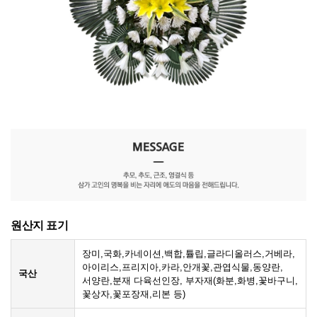
원산지 표기
장미,국화,카네이션,백합,튤립,글라디올러스,거베라,
아이리스,프리지아,카라,안개꽃,관엽식물,동양란,
국산
서양란,분재 다육선인장, 부자재(화분,화병,꽃바구니,
꽃상자,꽃포장재,리본 등)