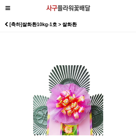
[축하]쌀화환10kg-1호 > 쌀화환