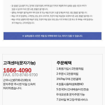
고객센터(문자가능)
주문혜택
1666-4090
1
회원가입시 2천원적립
2
주문시 1천원적립
FAX. 070-8740-9700
3
N Pay구매 간편결제
근무시간(07:00-21:00) 외
문자주문 주시면 익일 신속히
4
정품사용/재생화환NO
처리하겠습니다.
5
전국3시간내배송/사진전송
6
대표번호 문자주문가능
7
모바일 부고장-무료서비스