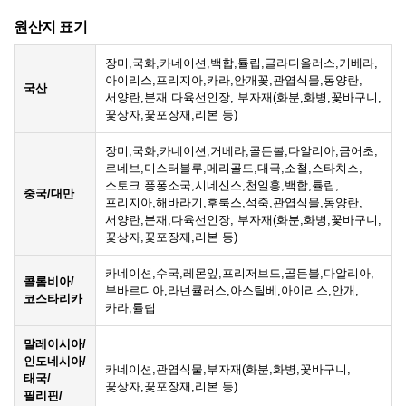
원산지 표기
장미,국화,카네이션,백합,튤립,글라디올러스,거베라,
아이리스,프리지아,카라,안개꽃,관엽식물,동양란,
국산
서양란,분재 다육선인장, 부자재(화분,화병,꽃바구니,
꽃상자,꽃포장재,리본 등)
장미,국화,카네이션,거베라,골든볼,다알리아,금어초,
르네브,미스터블루,메리골드,대국,소철,스타치스,
스토크 퐁퐁소국,시네신스,천일홍,백합,튤립,
중국/대만
프리지아,해바라기,후룩스,석죽,관엽식물,동양란,
서양란,분재,다육선인장, 부자재(화분,화병,꽃바구니,
꽃상자,꽃포장재,리본 등)
카네이션,수국,레몬잎,프리저브드,골든볼,다알리아,
콜롬비아/
부바르디아,라넌큘러스,아스틸베,아이리스,안개,
코스타리카
카라,튤립
말레이시아/
인도네시아/
카네이션,관엽식물,부자재(화분,화병,꽃바구니,
태국/
꽃상자,꽃포장재,리본 등)
필리핀/