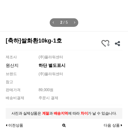
3
/
5
[축하]쌀화환10kg-1호
0
제조사
(주)플라워센터
원산지
하단 별도표시
브랜드
(주)플라워센터
참고
판매가격
89,000원
배송비결제
주문시 결제
사진과 실제상품은
계절
과
배송지역
에 따라
차이
가 날 수 있습니다.
이전상품
다음 상품