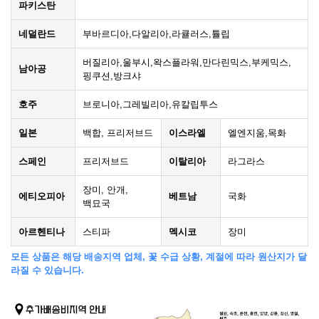
파키스탄
네덜란드
부바르디아,다알리아,라큘러스,튤립
버질리아,울부시,왁스플라워,만다린믹스,부케믹스,
남아공
핑쿠션,방크샤
호주
브로니아,그레빌리아,유칼립투스
일본
백합, 프리저브드
이스라엘
엘엔지움,목화
스페인
프리저브드
이탈리아
라그라스
장미, 안개,
에티오피아
베트남
국화
백묘국
아르헨티나
스티파
멕시코
장미
모든 상품은 해당 배송지역 업체, 꽃 수급 상황, 계절에 따라 원산지가 달
라질 수 있습니다.