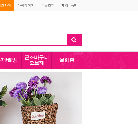
경조사어
마이페이지
주문조회
장바구니
근조바구니
분재/웰빙
쌀화환
오브제