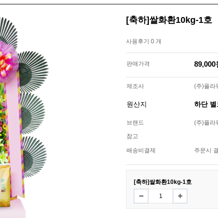
[축하]쌀화환10kg-1호
사용후기 0 개
89,00
판매가격
제조사
(주)플
원산지
하단 
브랜드
(주)플
참고
배송비결제
주문시 
[축하]쌀화환10kg-1호