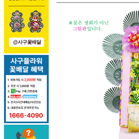
@사구꽃배달