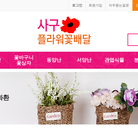
로그인
회원가입
자주묻는질문
010-5110-4090
꽃바구니
발
동양난
서양난
관엽식물
꽃상자
쌀화환