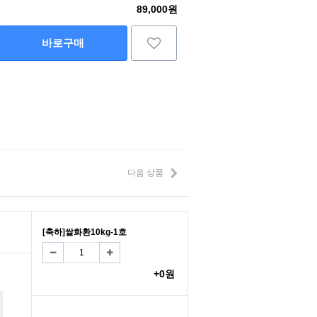
89,000원
바로구매
다음 상품
[축하]쌀화환10kg-1호
+0원