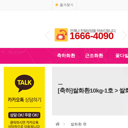
즐겨찾기
1666-4090
010-5110-4090
축하화환
근조화환
꽃다
[축하]쌀화환10kg-1호 > 
쌀화환