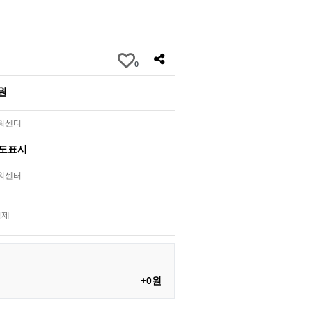
0
0원
라워센터
별도표시
라워센터
결제
+0원