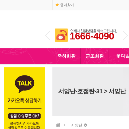
즐겨찾기
1666-4090
010-5110-4090
축하화환
근조화환
꽃다
서양난-호접란-31 > 서양난
서양난