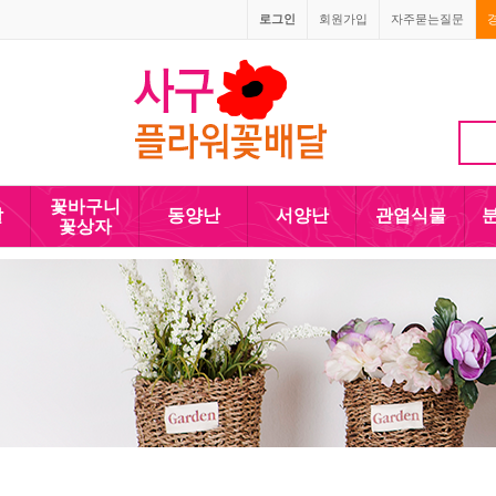
로그인
회원가입
자주묻는질문
010-5110-4090
꽃바구니
발
동양난
서양난
관엽식물
꽃상자