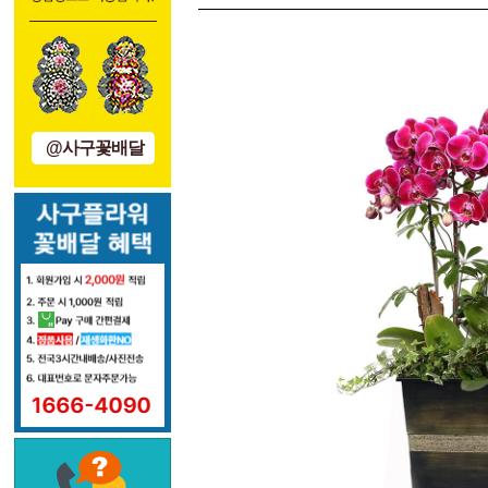
@사구꽃배달