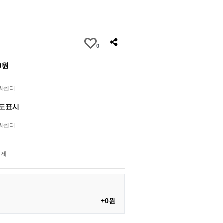
0
00원
라워센터
별도표시
라워센터
결제
+0원