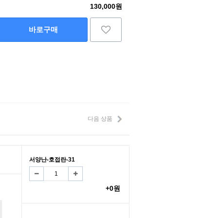
130,000원
바로구매
다음 상품
서양난-호접란-31
+0원