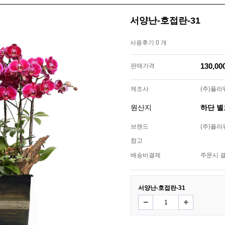
서양난-호접란-31
사용후기 0 개
130,0
판매가격
제조사
(주)플
원산지
하단 
브랜드
(주)플
참고
배송비결제
주문시 
서양난-호접란-31