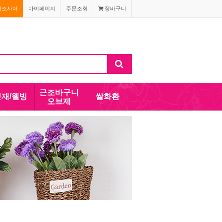
경조사어
마이페이지
주문조회
장바구니
근조바구니
분재/웰빙
쌀화환
오브제